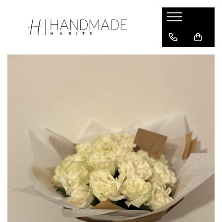
Felicitari
Felicitari white
Felicitari black
Felicitari brown