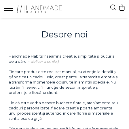
Felicitari
Felicitari white
Despre noi
Felicitari black
Felicitari brown
Handmade Habits înseamnă creație, simplitate și bucuria
de a dărui -
deliver a smile:)
Fiecare produs este realizat manual, cu atenție la detalii și
gândit ca un cadou unic, creat pentru a transmite emoție și
a transforma momentele obișnuite în amintiri speciale. Nu
lucrăm în serie, ci în funcție de sezon, inspirație și
preferințele fiecărui client.
Fie că este vorba despre buchete florale, aranjamente sau
cadouri personalizate, fiecare creație poartă amprenta
unui proces atent și autentic, în care florile și materialele
sunt alese cu grijă.
Din dorința de a aduce mai multă frumusețe în momentele