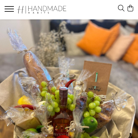
Felicitari
Felicitari white
Felicitari black
Felicitari brown