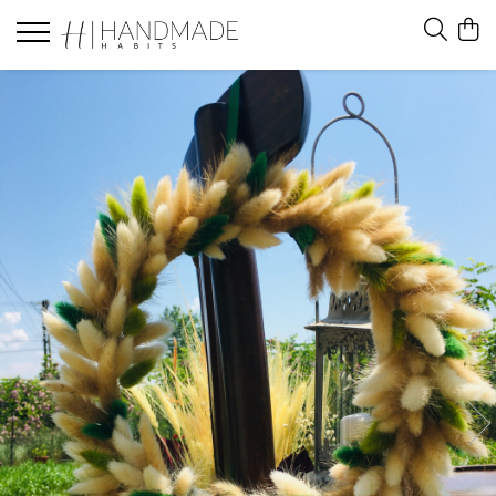
Felicitari
Felicitari white
Felicitari black
Felicitari brown