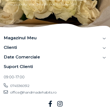
magazinului Handmade Habits Store SRL
Magazinul Meu
Clienti
Date Comerciale
Suport Clienti
09:00-17:00
0745360512
office@handmadehabits.ro