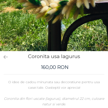
Coronita usa lagurus
160,00 RON
O idee de cadou minunata sau decoratiune pentru usa
casei tale. Oasteptii vor aprecia!
Coronita din flori uscate (lagurus), diametrul 22 cm, culoare
natur si verde.