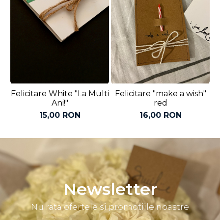
Felicitare White "La Multi
Felicitare "make a wish"
F
Ani!"
red
15,00 RON
16,00 RON
Newsletter
Nu rata ofertele si promotiile noastre