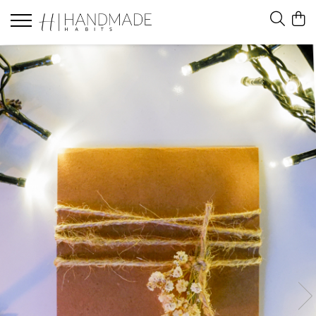
Felicitari
Felicitari white
Felicitari black
Felicitari brown