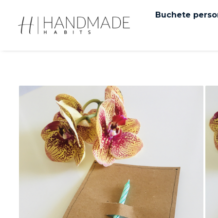
Buchete perso
Felicitari
Felicitari white
Felicitari black
Felicitari brown