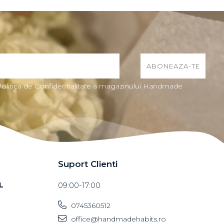
Politica de Confidentialitate a magazinului Handmade
Suport Clienti
L
09:00-17:00
0745360512
office@handmadehabits.ro