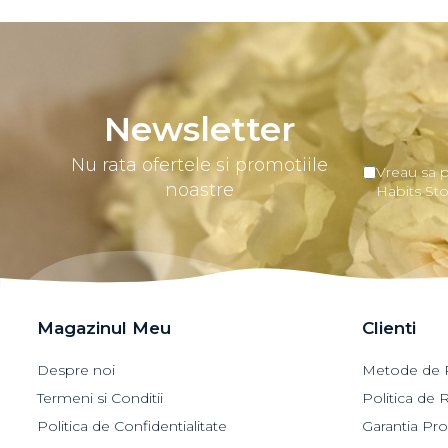
Newsletter
Nu rata ofertele si promotiile
Vreau sa p
noastre
Habits St
Magazinul Meu
Clienti
Despre noi
Metode de P
Termeni si Conditii
Politica de 
Politica de Confidentialitate
Garantia Pr