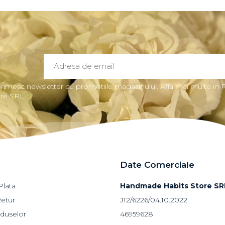
rimesc newsletter cu promotiile magazinului. Afla mai multe in 
ore SRL
Date Comerciale
lata
Handmade Habits Store SR
Retur
J12/6226/04.10.2022
oduselor
46959628