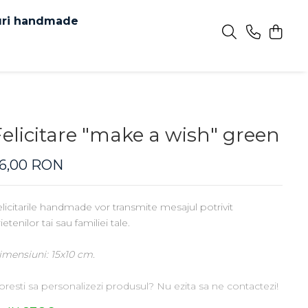
uri handmade
Felicitare "make a wish" green
16,00 RON
licitarile handmade vor transmite mesajul potrivit
ietenilor tai sau familiei tale.
imensiuni: 15x10 cm.
resti sa personalizezi produsul? Nu ezita sa ne contactezi!