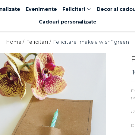
nalizate
Evenimente
Felicitari
Decor si cado
Cadouri personalizate
Home /
Felicitari /
Felicitare "make a wish" green
Fe
pr
D
Do