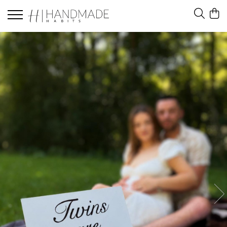
Felicitari
Felicitari white
Felicitari black
Felicitari brown