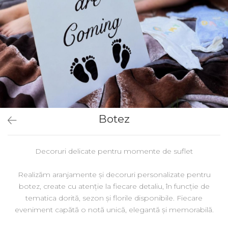
Botez
Decoruri delicate pentru momente de suflet
Realizăm aranjamente și decoruri personalizate pentru
botez, create cu atenție la fiecare detaliu, în funcție de
tematica dorită, sezon și florile disponibile. Fiecare
eveniment capătă o notă unică, elegantă și memorabilă.