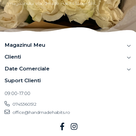
magazinului Handmade Habits Store SRL
Magazinul Meu
Clienti
Date Comerciale
Suport Clienti
09:00-17:00
0745360512
office@handmadehabits.ro