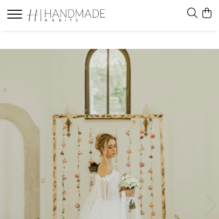
Felicitari
Felicitari white
Felicitari black
Felicitari brown